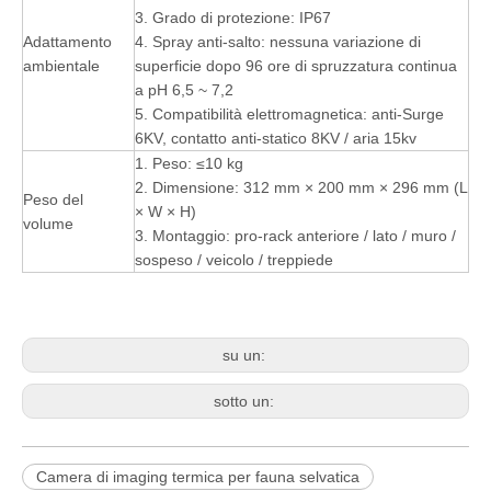
3. Grado di protezione: IP67
Adattamento
4. Spray anti-salto: nessuna variazione di
ambientale
superficie dopo 96 ore di spruzzatura continua
a pH 6,5 ~ 7,2
5. Compatibilità elettromagnetica: anti-Surge
6KV, contatto anti-statico 8KV / aria 15kv
1. Peso: ≤10 kg
2. Dimensione: 312 mm × 200 mm × 296 mm (L
Peso del
× W × H)
volume
3. Montaggio: pro-rack anteriore / lato / muro /
sospeso / veicolo / treppiede
su un:
sotto un:
Camera di imaging termica per fauna selvatica