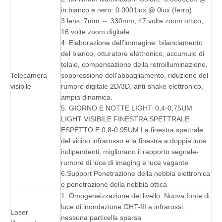
in bianco e nero: 0.0001lux @ 0lux (ferro)
3.lens: 7mm ～ 330mm, 47 volte zoom ottico,
16 volte zoom digitale.
4. Elaborazione dell'immagine: bilanciamento
del bianco, otturatore elettronico, accumulo di
telaio, compensazione della retroilluminazione,
Telecamera
soppressione dell'abbagliamento, riduzione del
visibile
rumore digitale 2D/3D, anti-shake elettronico,
ampia dinamica.
5. GIORNO E NOTTE LIGHT: 0,4-0,75UM
LIGHT VISIBILE FINESTRA SPETTRALE
ESPETTO E 0,8-0,95UM La finestra spettrale
del vicino infrarosso e la finestra a doppia luce
indipendenti, migliorano il rapporto segnale-
rumore di luce di imaging e luce vagante
6.Support Penetrazione della nebbia elettronica
e penetrazione della nebbia ottica
1. Omogeneizzazione del livello: Nuova fonte di
luce di inondazione GHT-III a infrarossi,
Laser
nessuna particella sparsa