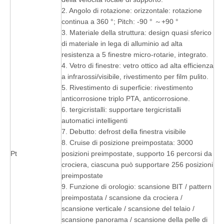
2. Angolo di rotazione: orizzontale: rotazione
continua a 360 °; Pitch: -90 ° ～+90 °
3. Materiale della struttura: design quasi sferico
di materiale in lega di alluminio ad alta
resistenza a 5 finestre micro-rotarie, integrato.
4. Vetro di finestre: vetro ottico ad alta efficienza
a infrarossi/visibile, rivestimento per film pulito.
5. Rivestimento di superficie: rivestimento
anticorrosione triplo PTA, anticorrosione.
6. tergicristalli: supportare tergicristalli
automatici intelligenti
7. Debutto: defrost della finestra visibile
8. Cruise di posizione preimpostata: 3000
Pt
posizioni preimpostate, supporto 16 percorsi da
crociera, ciascuna può supportare 256 posizioni
preimpostate
9. Funzione di orologio: scansione BIT / pattern
preimpostata / scansione da crociera /
scansione verticale / scansione del telaio /
scansione panorama / scansione della pelle di