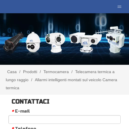
Casa
/
Prodotti
/
Termocamera
/
Telecamera termica a
lungo raggio
/
Allarmi intelligenti montati sul veicolo Camera
termica
CONTATTACI
E-mail
*
Telefono
*