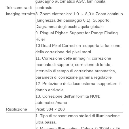
guadagno automatico AGC, luminosità,
Telecamera di
contrasto
imaging termico
8. Zoom elettronico: 1,0 ～ 8,0 × Zoom continuo
(lunghezza del passaggio 0,1), Supporto
Diagramma degli occhi aquila globale
9. Ringual Righer: Support for Range Finding
Ruler
10.Dead Pixel Correction: supporta la funzione
della correzione dei pixel morti
11. Correzione delle immagini: correzione
manuale di supporto, correzione di fondo,
intervallo di tempo di correzione automatica,
parametri di correzione gamma regolabile
12. Protezione della luce esterna: supportare il
danno anti-sole
13. Correzione dell'uniformità NON:
automatico/mano
Risoluzione
Pixel: 384 × 288
1. Tipo di sensor: cmos stellari di illuminazione
ultra bassa.
2. Minimum Illumination: Colore: 0.0005Lux @