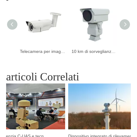
Termocamera multisensore a lungo raggio
Telecamera per imaging termico per la sicurezza dell'analisi per gli aeroporti
10 km di sorveglianza di sicurezza imaging termico a lungo raggio
articoli Correlati
Argustec evidenzia C-UAS e tecnologia termica all'avanguardia a Kuala Lumpur
Dispositivo integrato di rilevamento e tracciamento HP-PRS: una visione panoramica per la protezione degli uccelli