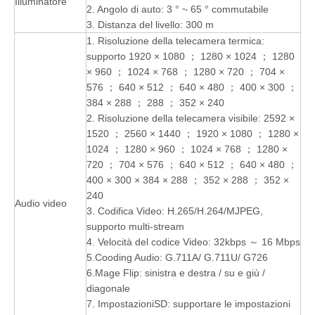
Illuminatore
2. Angolo di auto: 3 ° ~ 65 ° commutabile
3. Distanza del livello: 300 m
1. Risoluzione della telecamera termica:
supporto 1920 × 1080 ； 1280 × 1024 ； 1280
× 960 ； 1024 × 768 ； 1280 × 720 ； 704 ×
576 ； 640 × 512 ； 640 × 480 ； 400 × 300 ；
384 × 288 ； 288 ； 352 × 240
2. Risoluzione della telecamera visibile: 2592 ×
1520 ； 2560 × 1440 ； 1920 × 1080 ； 1280 ×
1024 ； 1280 × 960 ； 1024 × 768 ； 1280 ×
720 ； 704 × 576 ； 640 × 512 ； 640 × 480 ；
400 × 300 × 384 × 288 ； 352 × 288 ； 352 ×
240
Audio video
3. Codifica Video: H.265/H.264/MJPEG,
supporto multi-stream
4. Velocità del codice Video: 32kbps ～ 16 Mbps
5.Cooding Audio: G.711A/ G.711U/ G726
6.Mage Flip: sinistra e destra / su e giù /
diagonale
7. ImpostazioniSD: supportare le impostazioni