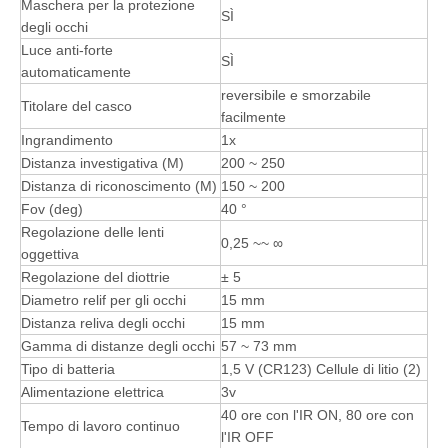
Maschera per la protezione
SÌ
degli occhi
Luce anti-forte
SÌ
automaticamente
reversibile e smorzabile
Titolare del casco
facilmente
Ingrandimento
1x
Distanza investigativa (M)
200 ~ 250
Distanza di riconoscimento (M)
150 ~ 200
Fov (deg)
40 °
Regolazione delle lenti
0,25 ~~ ∞
oggettiva
Regolazione del diottrie
± 5
Diametro relif per gli occhi
15 mm
Distanza reliva degli occhi
15 mm
Gamma di distanze degli occhi
57 ~ 73 mm
Tipo di batteria
1,5 V (CR123) Cellule di litio (2)
Alimentazione elettrica
3v
40 ore con l'IR ON, 80 ore con
Tempo di lavoro continuo
l'IR OFF