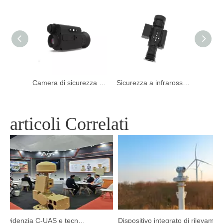
Termocamera multisensore a lungo raggio
Camera di sicurezza notturna per ambito termico portatile per rilevamento impermeabile
Sicurezza a infrarossi portatile per portata termica Visione notturna telecamera per la caccia all'aperto
articoli Correlati
Argustec evidenzia C-UAS e tecnologia termica all'avanguardia a Kuala Lumpur
Dispositivo integrato di rilevamento e tracciamento HP-PRS: una visione panoramica per la protezione degli uccelli