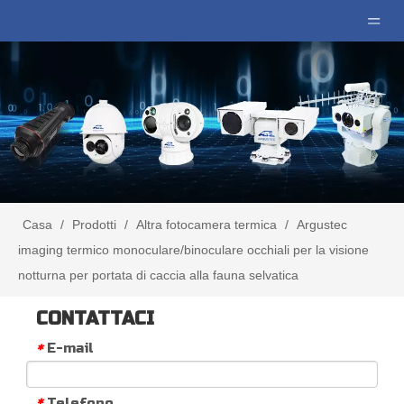
Casa
/
Prodotti
/
Altra fotocamera termica
/
Argustec
imaging termico monoculare/binoculare occhiali per la visione
notturna per portata di caccia alla fauna selvatica
CONTATTACI
E-mail
*
Telefono
*