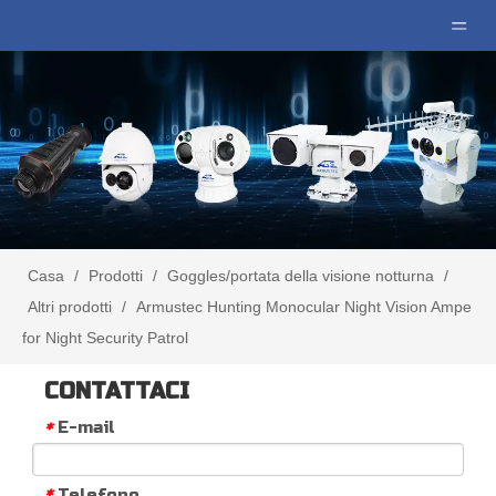
Casa
/
Prodotti
/
Goggles/portata della visione notturna
/
Altri prodotti
/
Armustec Hunting Monocular Night Vision Ampe
for Night Security Patrol
CONTATTACI
E-mail
*
Telefono
*