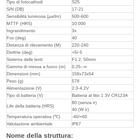
Tipo di fotocathodi
S25
S/N (DB)
17-21
Sensibilità luminosa (μа/lm)
500-600
MTTF (HRS)
10.000
Ingrandimento
3x
Fov (deg)
40
Distanza di rilevamento (M)
220-240
Diottrie (deg)
+5/-5
Sistema delle lenti
F1.2, 50mm
Gamma di messa a fuoco (m)
0,25--∞
Dimensioni (mm)
158x73x54
Peso (g)
578
Alimentazione (V)
2.0-4.2V
Tipo di batteria (V)
Batteria al litio 1 3V CR123A
80 (senza ir)
Life della batteria (HRS)
40 (W ir)
Temperatura operativa (℃)
-40/+60
Valutazione ambientale
IP67
Nome della struttura: