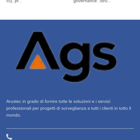
S), pr...
governance. Stru...
Arustec in grado di fornire tutte le soluzioni e i servizi
professionali per progetti di sorveglianza a tutti i clienti in tutto il
mondo.