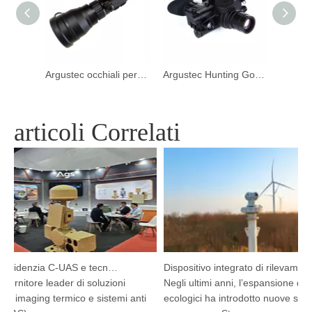
Argustec Multi-Function Night Vision Goggles Scope Termal Scope
Argustec occhiali per visione notturna multifunzione
Argustec Hunting Goggles per visione notturna ad alta prestazione
articoli Correlati
Argustec evidenzia C-UAS e tecnologia termica all'avanguardia a Kuala Lumpur
Dispositivo integrato di rilevamento e tracciamento HP-PRS: una visione panoramica per la protezione degli uccelli
ornitore leader di soluzioni
Negli ultimi anni, l’espansione dei be
 imaging termico e sistemi anti
ecologici ha introdotto nuove sfide d