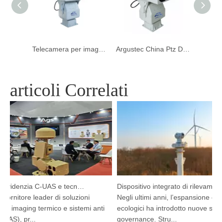
Telecamera per imaging termico ptz a doppio sensore a lunga distanza
Telecamera per imaging termico ptz a doppio sensore a lunga distanza
Argustec China Ptz Distanza della distanza HD Termal Imaging Camera per bordo
articoli Correlati
Argustec evidenzia C-UAS e tecnologia termica all'avanguardia a Kuala Lumpur
Dispositivo integrato di rilevamento e tracciamento HP-PRS: una visione panoramica per la protezione degli uccelli
ornitore leader di soluzioni
Negli ultimi anni, l’espansione dei b
i imaging termico e sistemi anti
ecologici ha introdotto nuove sfide d
AS), pr...
governance. Stru...