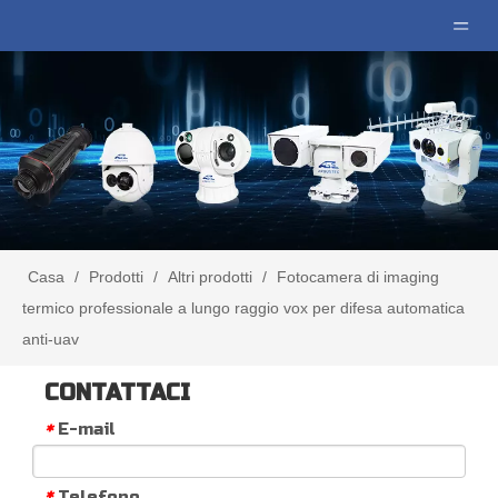
Casa
/
Prodotti
/
Altri prodotti
/
Fotocamera di imaging
termico professionale a lungo raggio vox per difesa automatica
anti-uav
CONTATTACI
E-mail
*
Telefono
*