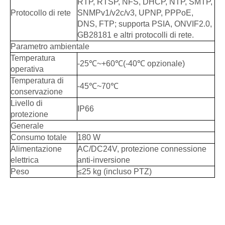
RTP, RTSP, NFS, DHCP, NTP, SMTP,
Protocollo di rete
SNMPv1/v2c/v3, UPNP, PPPoE,
DNS, FTP; supporta PSIA, ONVIF2.0,
GB28181 e altri protocolli di rete.
Parametro ambientale
Temperatura
-25℃~+60℃(-40℃ opzionale)
operativa
Temperatura di
-45℃~70℃
conservazione
Livello di
IP66
protezione
Generale
Consumo totale
180 W
Alimentazione
AC/DC24V, protezione connessione
elettrica
anti-inversione
Peso
≤25 kg (incluso PTZ)