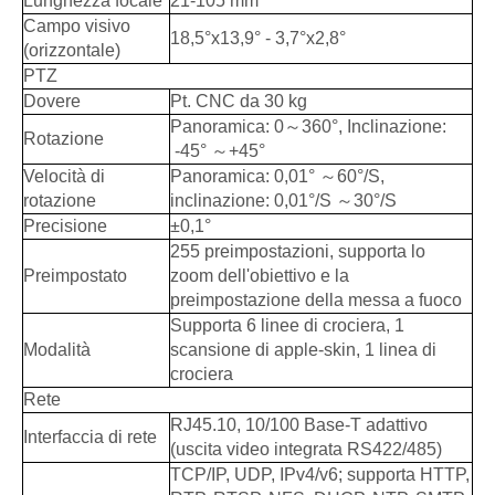
Lunghezza focale
21-105 mm
Campo visivo
18,5°x13,9° - 3,7°x2,8°
(orizzontale)
PTZ
Dovere
Pt. CNC da 30 kg
Panoramica: 0～360°, Inclinazione:
Rotazione
-45° ～+45°
Velocità di
Panoramica: 0,01° ～60°/S,
rotazione
inclinazione: 0,01°/S ～30°/S
Precisione
±0,1°
255 preimpostazioni, supporta lo
Preimpostato
zoom dell'obiettivo e la
preimpostazione della messa a fuoco
Supporta 6 linee di crociera, 1
Modalità
scansione di apple-skin, 1 linea di
crociera
Rete
RJ45.10, 10/100 Base-T adattivo
Interfaccia di rete
(uscita video integrata RS422/485)
TCP/IP, UDP, IPv4/v6; supporta HTTP,