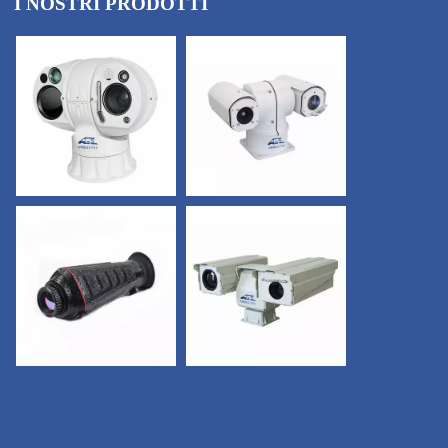
I NOSTRI PRODOTTI
CONTATTACI
×
E-mail
*
Telefono
*
nazione
*
informazione
*
codice di verifica
*