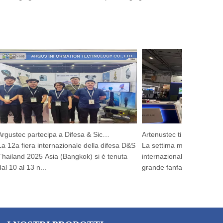
Argustec partecipa a Difesa & Sicurezza 2025
12a fiera internazionale della difesa D&S
La settima mostra di droni pr
iland 2025 Asia (Bangkok) si è tenuta
internazionali sauditi 2025 si
10 al 13 n...
grande fanfara nel ...