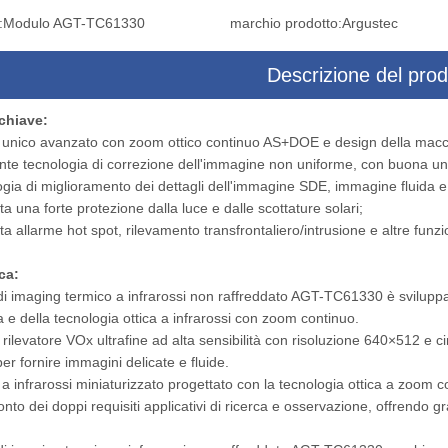
:
Modulo AGT-TC61330
marchio prodotto:
Argustec
Descrizione del prod
chiave:
 di puntamento a tre assi
Sistema di targeting multisensore co
 unico avanzato con zoom ottico continuo AS+DOE e design della macch
sore con telecamera drone
fotocamera drone
nte tecnologia di correzione dell'immagine non uniforme, con buona u
gia di miglioramento dei dettagli dell'immagine SDE, immagine fluida e
a una forte protezione dalla luce e dalle scottature solari;
a allarme hot spot, rilevamento transfrontaliero/intrusione e altre funzio
ca
:
di imaging termico a infrarossi non raffreddato AGT-TC61330 è sviluppat
a e della tecnologia ottica a infrarossi con zoom continuo.
 rilevatore VOx ultrafine ad alta sensibilità con risoluzione 640×512 e cir
er fornire immagini delicate e fluide.
o a infrarossi miniaturizzato progettato con la tecnologia ottica a zoo
nto dei doppi requisiti applicativi di ricerca e osservazione, offrendo gr