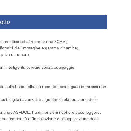
otto
n
Allarmi intelligenti montati sul veicolo
Telecamera per imag
ina ottica ad alta precisione 3CAM;
Camera termica
raggio per m
niformità dell'immagine e gamma dinamica;
 priva di rumore;
ni intelligenti, servizio senza equipaggio;
o sulla base della più recente tecnologia a infrarossi non
cuiti digitali avanzati e algoritmi di elaborazione delle
m continuo AS+DOE, ha dimensioni ridotte e peso leggero,
ande comodità all'installazione e all'applicazione degli