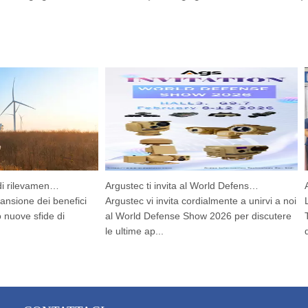
Dispositivo integrato di rilevamento e tracciamento HP-PRS: una visione panoramica per la protezione degli uccelli
Argustec ti invita al World Defense Show 2026!
sione dei benefici
Argustec vi invita cordialmente a unirvi a noi
La 
uove sfide di
al World Defense Show 2026 per discutere
Tha
le ultime ap...
dal 