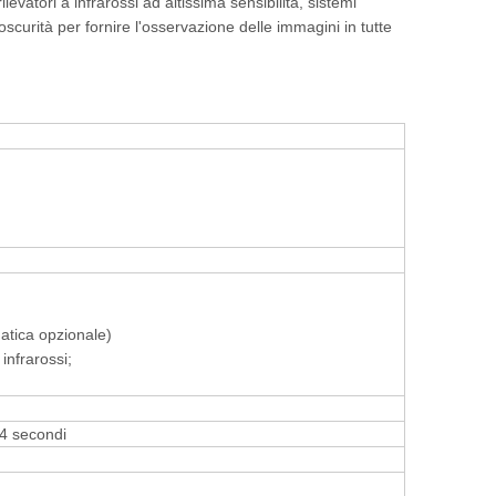
atori a infrarossi ad altissima sensibilità, sistemi
oscurità per fornire l'osservazione delle immagini in tutte
atica opzionale)
nfrarossi;
 4 secondi