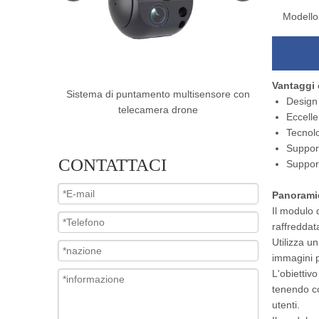
Modello
Vantaggi 
sensore con
Sistema di puntamento a doppio sensore
Sistema
Design
con fotocamera drone
multisen
Eccelle
Tecnolo
Support
CONTATTACI
Support
Panorami
Il modulo 
raffreddat
Utilizza un
immagini p
L'obiettiv
tenendo co
utenti.