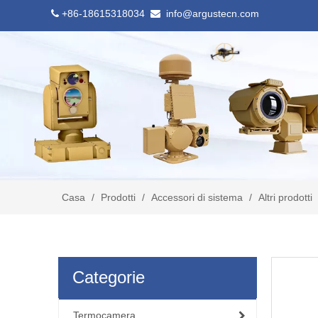
+86-18615318034
info@argustecn.com


Casa
/
Prodotti
/
Accessori di sistema
/
Altri prodotti
Categorie
Termocamera