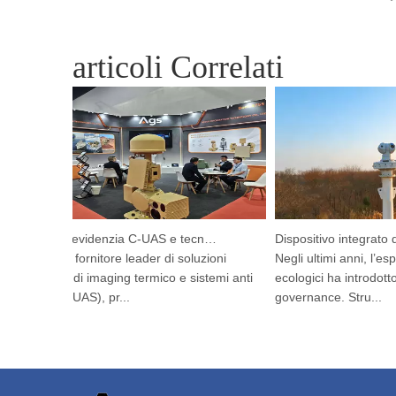
articoli Correlati
Argustec evidenzia C-UAS e tecnologia termica all'avanguardia a Kuala Lumpur
Argustec, fornitore leader di soluzioni
Negli ultimi anni, l’espan
avanzate di imaging termico e sistemi anti
ecologici ha introdotto n
drone (C-UAS), pr...
governance. Stru...