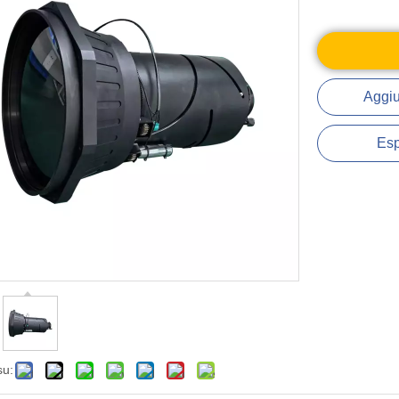
Aggiu
Esp
su: