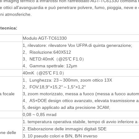
di imaging termico a infrarossi non raffreddato AGT-TC61330 combina rilev
i e ottici all'avanguardia e può penetrare polvere, fumo, pioggia, neve e 
oni atmosferiche.
 tecnica
:
Modulo AGT-TC61330
1, rilevatore: rilevatore Vox UFPA di quinta generazione;
2、Risoluzione:640X512
3、NETD:40mK（@25℃ F1.0）
4、Gamma spettrale: 12μm
40mK（@25℃ F1.0）
1、Lunghezza: 23～300mm, zoom ottico 13X
2、FOV:18,9°×15,2°～1,5°×1,2°
 focale
3, zoom motorizzato, messa a fuoco (messa a fuoco autom
4、AS+DOE design ottico avanzato, elevata trasmissione a i
5, design applicato ad alta precisione 3CAM;
0,08 ~ 0,85 mrad
1. temperatura operativa stabile, tempo di avvio inferiore a
2. Elaborazione delle immagini digitali SDE
ne delle
3. 10 pseudo colori e B/N, B/N inverso