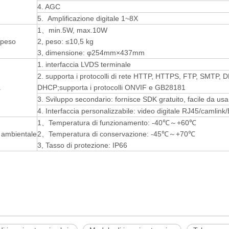
4. AGC
5. Amplificazione digitale 1~8X
1、min.5W, max.10W
peso
2, peso: ≤10,5 kg
3, dimensione: φ254mm×437mm
1. interfaccia LVDS terminale
2. supporta i protocolli di rete HTTP, HTTPS, FTP, SMTP,
a
DHCP;supporta i protocolli ONVIF e GB28181
3. Sviluppo secondario: fornisce SDK gratuito, facile da us
4. Interfaccia personalizzabile: video digitale RJ45/caml
1、Temperatura di funzionamento: -40℃～+60℃
e ambientale
2、Temperatura di conservazione: -45℃～+70℃
3, Tasso di protezione: IP66