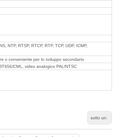
 DNS, NTP, RTSP, RTCP, RTP, TCP, UDP, ICMP,
are o conveniente per lo sviluppo secondario
ink/BT656/CML, video analogico PAL/NTSC
sotto un: