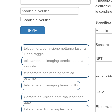
Il modulo 
elettronic
le condizi
Specifica
INVIA
Modello
Sensore
telecamera per visione notturna laser a
lungo raggio
NET
telecamera di imaging termico ad alta
velocità
telecamera per imaging termico
Lunghezza
esterno
telecamera di imaging termico HD
IFOV
Camera da visione notturna laser per
auto
Elaborazio
fotocamera di imaging termico