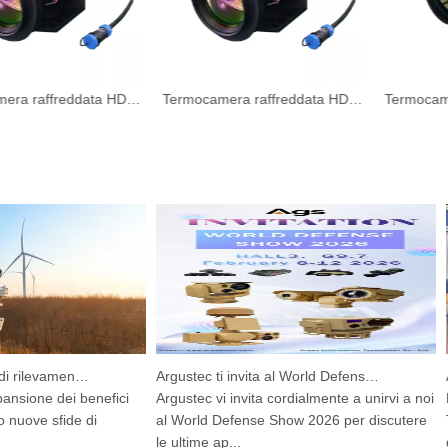
Termocamera raffreddata HD per incendi boschivi
Termocamera raffreddata HD per incendi boschivi
Dispositivo integrato di rilevamento e tracciamento HP-PRS: una visione panoramica per la protezione degli uccelli
Argustec ti invita al World Defense Show 2026!
sione dei benefici
Argustec vi invita cordialmente a unirvi a noi
La 
uove sfide di
al World Defense Show 2026 per discutere
Tha
le ultime ap...
dal 