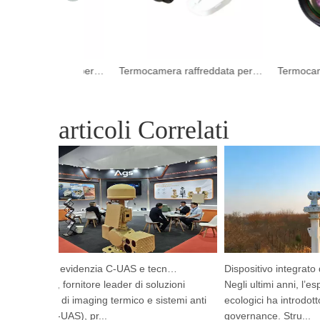
Termocamera raffreddata per esterni per bordi
Termocamera raffreddata per esterni per bordi
articoli Correlati
Argustec evidenzia C-UAS e tecnologia termica all'avanguardia a Kuala Lumpur
Argustec, fornitore leader di soluzioni
Negli ultimi anni, l’espan
avanzate di imaging termico e sistemi anti
ecologici ha introdotto n
drone (C-UAS), pr...
governance. Stru...