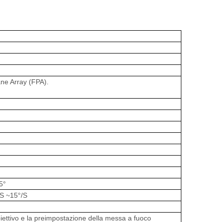
ne Array (FPA).
5°
/S ~15
°
/S
iettivo e la preimpostazione della messa a fuoco