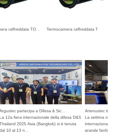
Termocamera raffreddata TOP per incendi boschivi
Termocamera raffreddata TOP per incendi boschivi
Argustec partecipa a Difesa & Sicurezza 2025
12a fiera internazionale della difesa D&S
La settima mostra di droni pr
iland 2025 Asia (Bangkok) si è tenuta
internazionali sauditi 2025 si
10 al 13 n...
grande fanfara nel ...