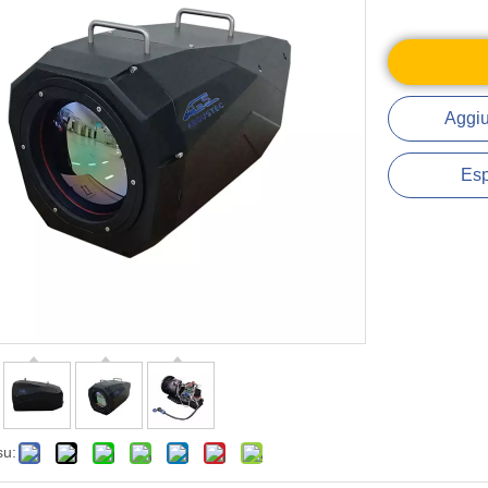
Aggiu
Esp
su: