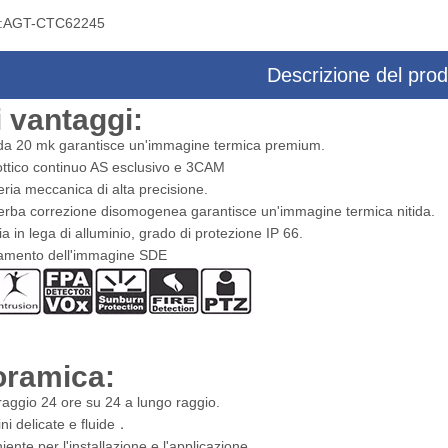
:
AGT-CTC62245
Descrizione del prod
 vantaggi:
 di puntamento a tre assi
Sistema di targeting multisensore co
a 20 mk garantisce un'immagine termica premium.
sore con telecamera drone
fotocamera drone
ttico continuo AS esclusivo e 3CAM
ria meccanica di alta precisione.
erba correzione disomogenea garantisce un'immagine termica nitida.
a in lega di alluminio, grado di protezione IP 66.
ramento dell'immagine SDE
ramica:
aggio 24 ore su 24 a lungo raggio.
i delicate e fluide．
ente per l'installazione e l'applicazione.