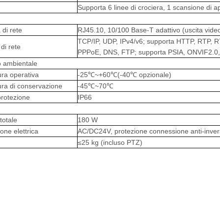
Supporta 6 linee di crociera, 1 scansione di ap
 di rete
RJ45.10, 10/100 Base-T adattivo (uscita vide
TCP/IP, UDP, IPv4/v6; supporta HTTP, RTP,
 di rete
PPPoE, DNS, FTP; supporta PSIA, ONVIF2.0, GB
 ambientale
ra operativa
-25℃~+60℃(-40℃ opzionale)
ra di conservazione
-45℃~70℃
 protezione
IP66
otale
180 W
one elettrica
AC/DC24V, protezione connessione anti-inver
≤25 kg (incluso PTZ)