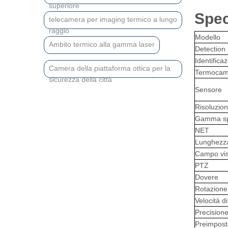
superiore
Spec
telecamera per imaging termico a lungo
raggio
Modello
Ambito termico alla gamma laser
Detection
Identifica
Camera della piattaforma ottica per la
Termocam
sicurezza della città
Sensore
Risoluzio
Gamma sp
NET
Lunghezza
Campo visi
PTZ
Dovere
Rotazione
Velocità d
Precision
Preimpost