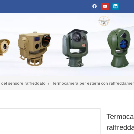
 del sensore raffreddato
/
Termocamera per esterni con raffreddament
Termocam
raffredd