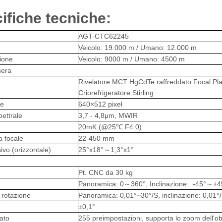
ifiche tecniche:
AGT-CTC62245
Veicolo: 19.000 m / Umano: 12.000 m
zione
Veicolo: 9000 m / Umano: 4500 m
era
Rivelatore MCT HgCdTe raffreddato Focal Pla
Criorefrigeratore Stirling
ne
640×512 pixel
ettrale
3,7 - 4,8μm, MWIR
20mK (@25℃ F4.0)
 focale
22-450 mm
vo (orizzontale)
25°x18°～1,3°x1°
Pt. CNC da 30 kg
Panoramica: 0～360°, Inclinazione: -45°～+4
i rotazione
Panoramica: 0,01°~30°/S, inclinazione: 0,01°
e
±0,1°
ato
255 preimpostazioni, supporta lo zoom dell'ob