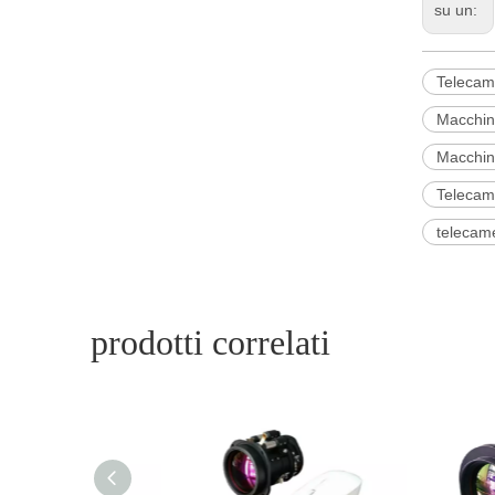
su un:
Telecam
Macchina
Macchina
Telecame
telecame
prodotti correlati