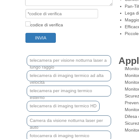
Pan-Til
Lega di
Maggior
Efficace
Piccol
INVIA
Appl
telecamera per visione notturna laser a
lungo raggio
lMonito
telecamera di imaging termico ad alta
Monitor
velocità
Monitor
Monitor
telecamera per imaging termico
Sicurez
esterno
Prevenz
telecamera di imaging termico HD
Monito
Difesa 
Camera da visione notturna laser per
Sicurez
auto
Monitor
fotocamera di imaging termico