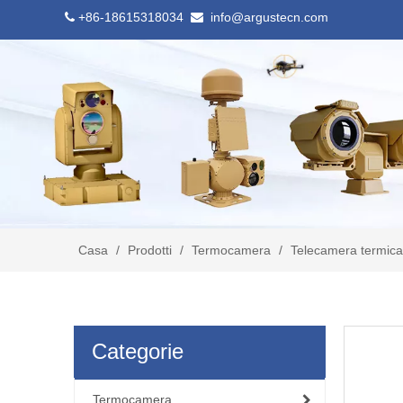
+86-18615318034
info@argustecn.com


Casa
/
Prodotti
/
Termocamera
/
Telecamera termica
Categorie
Termocamera