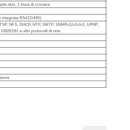
ple-skin, 1 linea di crociera
o integrata RS422/485)
 RTSP, NFS, DHCP, NTP, SMTP, SNMPv1/v2c/v3, UPNP,
28181 e altri protocolli di rete.
sione