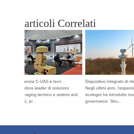
articoli Correlati
Argustec evidenzia C-UAS e tecnologia termica all'avanguardia a Kuala Lumpur
stec, fornitore leader di soluzioni
Negli ultimi anni, l’espansion
zate di imaging termico e sistemi anti
ecologici ha introdotto nuove 
e (C-UAS), pr...
governance. Stru...