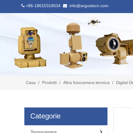
+86-18615318034
info@argustecn.com


Casa
/
Prodotti
/
Altra fotocamera termica
/
Digital 
Categorie
Termocamera