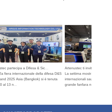
Argustec partecipa a Difesa & Sicurezza 2025
Artenustec
iera internazionale della difesa D&S
La settima mostra di droni profes
d 2025 Asia (Bangkok) si è tenuta
internazionali sauditi 2025 si apr
 13 n...
grande fanfara nel ...