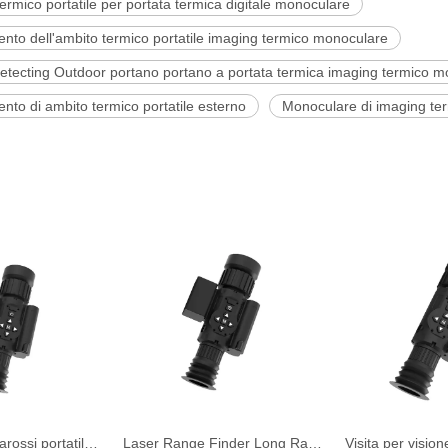
ermico portatile per portata termica digitale monoculare
nto dell'ambito termico portatile imaging termico monoculare
Detecting Outdoor portano portano a portata termica imaging termico 
nto di ambito termico portatile esterno
Monoculare di imaging ter
Sicurezza a infrarossi portatile per portata termica Visione notturna telecamera per la caccia all'aperto
Laser Range Finder Long Range Scope Night Vision Security Camera per la caccia