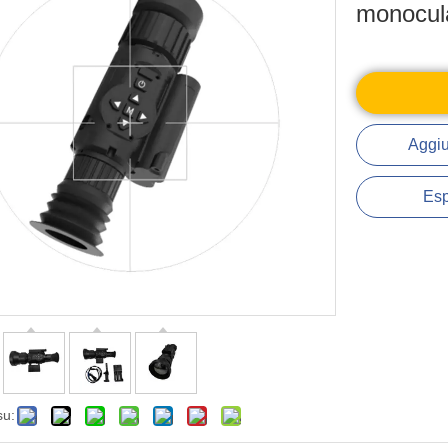
monocul
Aggiu
Esp
su: