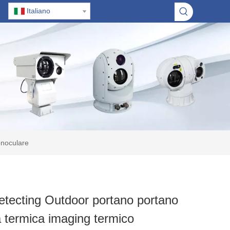
Italiano
onoculare
Detecting Outdoor portano portano
a termica imaging termico