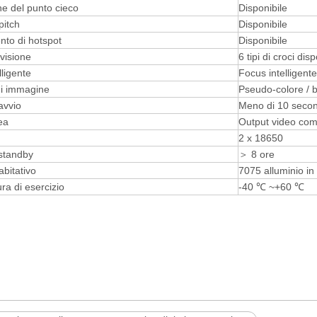
ne del punto cieco
Disponibile
pitch
Disponibile
nto di hotspot
Disponibile
ivisione
6 tipi di croci disp
ligente
Focus intelligent
di immagine
Pseudo-colore / b
avvio
Meno di 10 secon
ea
Output video com
2 x 18650
standby
＞ 8 ore
abitativo
7075 alluminio in
a di esercizio
-40 ℃ ~+60 ℃