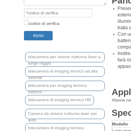
Pan
Presen
estern
illumi
tratta 
Con un
INVIA
batter
compag
Inoltr
telecamera per visione notturna laser a
farà r
lungo raggio
appass
telecamera di imaging termico ad alta
velocità
telecamera per imaging termico
Appl
esterno
telecamera di imaging termico HD
Visione no
Spec
Camera da visione notturna laser per
auto
Modello
fotocamera di imaging termico
Lente ter