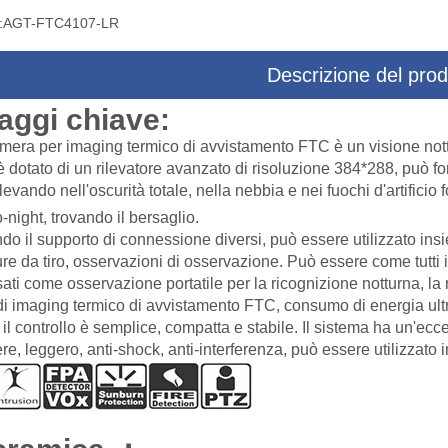
:
AGT-FTC4107-LR
Descrizione del prod
aggi chiave:
 di puntamento a tre assi
Sistema di targeting multisensore co
mera per imaging termico di avvistamento FTC è un visione nottu
sore con telecamera drone
fotocamera drone
è dotato di un rilevatore avanzato di risoluzione 384*288, può for
rilevando nell'oscurità totale, nella nebbia e nei fuochi d'artific
-night, trovando il bersaglio.
do il supporto di connessione diversi, può essere utilizzato ins
ure da tiro, osservazioni di osservazione. Può essere come tutti i 
ati come osservazione portatile per la ricognizione notturna, la r
 imaging termico di avvistamento FTC, consumo di energia ultr
i, il controllo è semplice, compatta e stabile. Il sistema ha un'e
ere, leggero, anti-shock, anti-interferenza, può essere utilizzato 