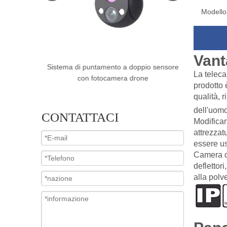
Modello
Vant
sensore con
Sistema di puntamento a doppio sensore
Sistema
La teleca
con fotocamera drone
multisen
prodotto 
qualità, 
dell'uomo
CONTATTACI
Modifican
attrezzat
essere us
Camera di
deflettor
alla polv