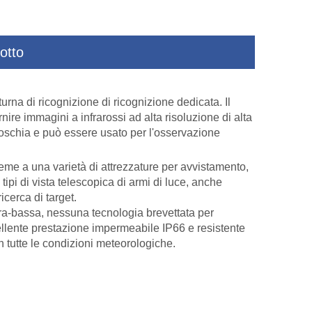
otto
n
Allarmi intelligenti montati sul veicolo
Telecamera per imag
rna di ricognizione di ricognizione dedicata. Il
Camera termica
raggio per m
nire immagini a infrarossi ad alta risoluzione di alta
io foschia e può essere usato per l'osservazione
ieme a una varietà di attrezzature per avvistamento,
tipi di vista telescopica di armi di luce, anche
icerca di target.
a-bassa, nessuna tecnologia brevettata per
ccellente prestazione impermeabile IP66 e resistente
in tutte le condizioni meteorologiche.