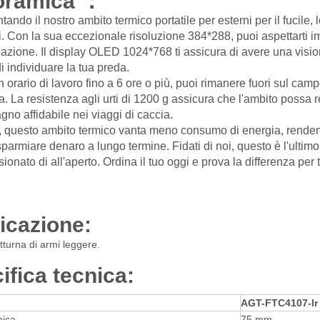
oramica ：
tando il nostro ambito termico portatile per esterni per il fucile, 
i. Con la sua eccezionale risoluzione 384*288, puoi aspettarti i
nazione. Il display OLED 1024*768 ti assicura di avere una visio
di individuare la tua preda.
 orario di lavoro fino a 6 ore o più, puoi rimanere fuori sul cam
ia. La resistenza agli urti di 1200 g assicura che l'ambito possa 
no affidabile nei viaggi di caccia.
e, questo ambito termico vanta meno consumo di energia, rendend
isparmiare denaro a lungo termine. Fidati di noi, questo è l'ultim
ionato di all'aperto. Ordina il tuo oggi e prova la differenza per 
icazione:
tturna di armi leggere.
ifica tecnica:
AGT-FTC410
7-lr
mica
75 mm