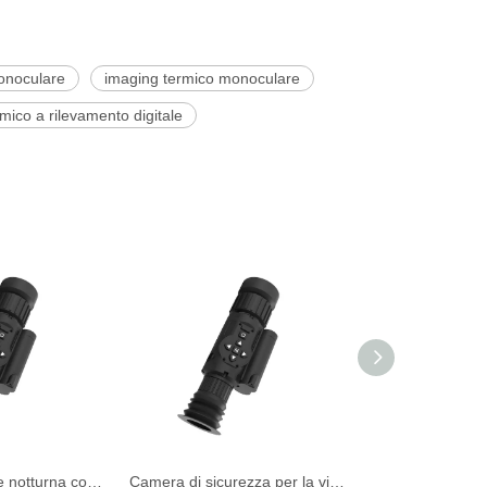
monoculare
imaging termico monoculare
mico a rilevamento digitale
Visita per visione notturna con fotocamera a infrarossi portatile portatile per caccia all'aperto
Camera di sicurezza per la visione notturna del campo per portata per portata per portata laser portatile