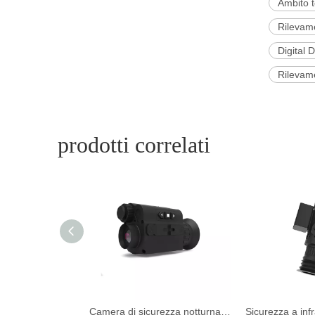
Ambito t
Rilevame
Digital 
Rilevame
prodotti correlati
Termocamera multisensore a lungo raggio
Camera di sicurezza notturna per ambito termico portatile per rilevamento impermeabile