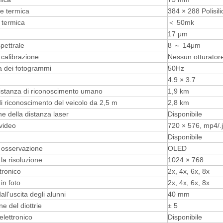
ne termica
384 × 288 Polisil
à termica
＜ 50mk
17 μm
pettrale
8 ～ 14μm
calibrazione
Nessun otturator
 dei fotogrammi
50Hz
4.9 × 3.7
distanza di riconoscimento umano
1,9 km
i riconoscimento del veicolo da 2,5 m
2,8 km
e della distanza laser
Disponibile
video
720 × 576, mp4/.
Disponibile
 osservazione
OLED
 la risoluzione
1024 × 768
tronico
2x, 4x, 6x, 8x
in foto
2x, 4x, 6x, 8x
all'uscita degli alunni
40 mm
e del diottrie
± 5
lettronico
Disponibile