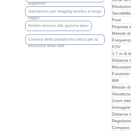
superiore
Risoluzio
telecamera per imaging termico a lungo
Sensibilit
raggio
Pixel
Ambito termico alla gamma laser
Risposta s
Metodo di 
Camera della piattaforma ottica per la
Frequenza
sicurezza della città
FOV
1,7 m di 
Distanza d
Misurazion
Funzione 
Wifi
Metodo di
Visualizza
Zoom elet
Immagine 
Distanza d
Regolazion
Compass e