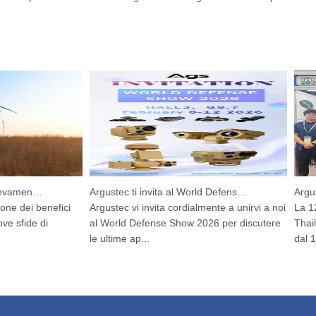
Dispositivo integrato di rilevamento e tracciamento HP-PRS: una visione panoramica per la protezione degli uccelli
Argustec ti invita al World Defense Show 2026!
e dei benefici
Argustec vi invita cordialmente a unirvi a noi
La 12a f
sfide di
al World Defense Show 2026 per discutere
Thailan
le ultime ap...
dal 10 al