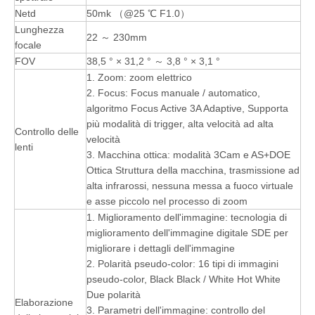
Netd
50mk （@25 ℃ F1.0）
Lunghezza
22 ～ 230mm
focale
FOV
38,5 ° × 31,2 ° ～ 3,8 ° × 3,1 °
1. Zoom: zoom elettrico
2. Focus: Focus manuale / automatico,
algoritmo Focus Active 3A Adaptive, Supporta
più modalità di trigger, alta velocità ad alta
Controllo delle
velocità
lenti
3. Macchina ottica: modalità 3Cam e AS+DOE
Ottica Struttura della macchina, trasmissione ad
alta infrarossi, nessuna messa a fuoco virtuale
e asse piccolo nel processo di zoom
1. Miglioramento dell'immagine: tecnologia di
miglioramento dell'immagine digitale SDE per
migliorare i dettagli dell'immagine
2. Polarità pseudo-color: 16 tipi di immagini
pseudo-color, Black Black / White Hot White
Due polarità
Elaborazione
3. Parametri dell'immagine: controllo del