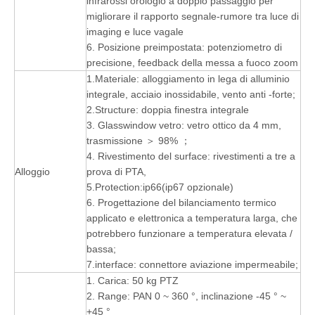
infrarossi orologio a doppio passaggio per
migliorare il rapporto segnale-rumore tra luce di
imaging e luce vagale
6. Posizione preimpostata: potenziometro di
precisione, feedback della messa a fuoco zoom
1.Materiale: alloggiamento in lega di alluminio
integrale, acciaio inossidabile, vento anti -forte;
2.Structure: doppia finestra integrale
3. Glasswindow vetro: vetro ottico da 4 mm,
trasmissione ＞ 98% ；
4. Rivestimento del surface: rivestimenti a tre a
Alloggio
prova di PTA,
5.Protection:ip66(ip67 opzionale)
6. Progettazione del bilanciamento termico
applicato e elettronica a temperatura larga, che
potrebbero funzionare a temperatura elevata /
bassa;
7.interface: connettore aviazione impermeabile;
1. Carica: 50 kg PTZ
2. Range: PAN 0 ~ 360 °, inclinazione -45 ° ~
+45 °