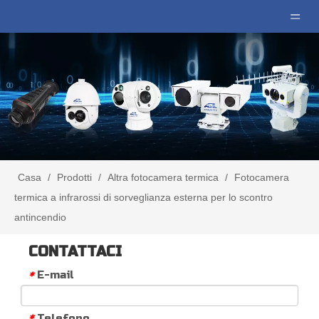
Casa
/
Prodotti
/
Altra fotocamera termica
/
Fotocamera
termica a infrarossi di sorveglianza esterna per lo scontro
antincendio
CONTATTACI
E-mail
*
Telefono
*