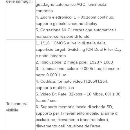
delle immagini
guadagno automatico AGC, luminosità,
contrasto
4. Zoom elettronico: 1 ~ 8x zoom continuo,
supporto globale sincrono display
5. Correzione NUC: correzione automatica /
manuale, correzione di fondo
1. 1/1,8 '' CMOS a livello di stella della
superficie target, Switching ICR Dual Filter Day
e notte integrato
2. Risoluzione: 2 mega pixel, 1920 × 1080
3. Illuminazione: colore: 0.0005 Lux; bianco e
nero: 0.0001Lux
4. Codifica: formato video H.265/H.264,
supporto multi-flusso
5. Video Bit Rate: 32kbps ~ 16 Mbps, 60Hz 30
frame / sec
Telecamera
6. Supporto memoria locale di scheda SD,
visibile
supporto per il rilevamento mobile, allarme di
occlusione, rilevamento transfrontaliero,
rilevamento dell'intrusione dell'area,