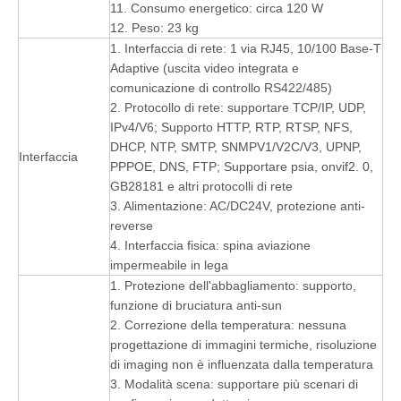
11. Consumo energetico: circa 120 W
12. Peso: 23 kg
1. Interfaccia di rete: 1 via RJ45, 10/100 Base-T
Adaptive (uscita video integrata e
comunicazione di controllo RS422/485)
2. Protocollo di rete: supportare TCP/IP, UDP,
IPv4/V6; Supporto HTTP, RTP, RTSP, NFS,
DHCP, NTP, SMTP, SNMPV1/V2C/V3, UPNP,
Interfaccia
PPPOE, DNS, FTP; Supportare psia, onvif2. 0,
GB28181 e altri protocolli di rete
3. Alimentazione: AC/DC24V, protezione anti-
reverse
4. Interfaccia fisica: spina aviazione
impermeabile in lega
1. Protezione dell'abbagliamento: supporto,
funzione di bruciatura anti-sun
2. Correzione della temperatura: nessuna
progettazione di immagini termiche, risoluzione
di imaging non è influenzata dalla temperatura
3. Modalità scena: supportare più scenari di