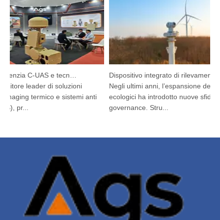
Argustec evidenzia C-UAS e tecnologia termica all'avanguardia a Kuala Lumpur
Dispositivo integrato di rilevamento e tracciamento HP-PRS: una visione panoramica per la protezione degli uccelli
itore leader di soluzioni
Negli ultimi anni, l’espansione dei bene
maging termico e sistemi anti
ecologici ha introdotto nuove sfide di
, pr...
governance. Stru...