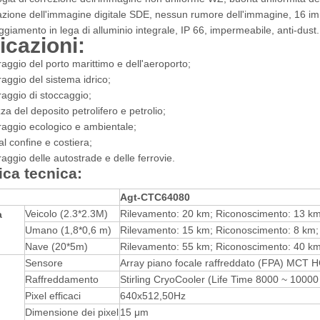
zione dell'immagine digitale SDE, nessun rumore dell'immagine, 16 im
ggiamento in lega di alluminio integrale, IP 66, impermeabile, anti-dust.
icazioni:
aggio del porto marittimo e dell'aeroporto;
aggio del sistema idrico;
aggio di stoccaggio;
za del deposito petrolifero e petrolio;
raggio ecologico e ambientale;
al confine e costiera;
aggio delle autostrade e delle ferrovie.
ica tecnica
:
Agt
-
CTC64080
Veicolo (2.3*2.3M)
Rilevamento: 20 km; Riconoscimento: 13 km;
a
Umano (1,8*0,6 m)
Rilevamento: 15 km; Riconoscimento: 8 km; 
Nave (20*5m)
Rilevamento: 55 km; Riconoscimento: 40 km;
Sensore
Array piano focale raffreddato (FPA) MCT 
Raffreddamento
Stirling CryoCooler (Life Time 8000 ~ 10000
Pixel efficaci
640x512,50Hz
Dimensione dei pixel
15 μm