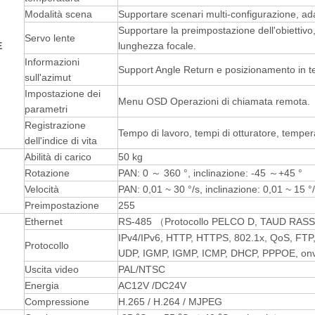
Modalità scena
Supportare scenari multi-configurazione, ad
Supportare la preimpostazione dell'obiettivo,
Servo lente
E
lunghezza focale.
Informazioni
Support Angle Return e posizionamento in t
sull'azimut
Impostazione dei
Menu OSD Operazioni di chiamata remota.
parametri
Registrazione
Tempo di lavoro, tempi di otturatore, temper
dell'indice di vita
Abilità di carico
50 kg
Rotazione
PAN: 0 ～ 360 °, inclinazione: -45 ～+45 °
Velocità
PAN: 0,01 ~ 30 °/s, inclinazione: 0,01 ~ 15 °
Preimpostazione
255
Ethernet
RS-485 （Protocollo PELCO D, TAUD RA
IPv4/IPv6, HTTP, HTTPS, 802.1x, QoS, FT
Protocollo
UDP, IGMP, IGMP, ICMP, DHCP, PPPOE, onv
Uscita video
PAL/NTSC
Energia
AC12V /DC24V
Compressione
H.265 / H.264 / MJPEG