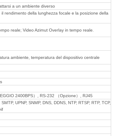
attarsi a un ambiente diverso
 il rendimento della lunghezza focale e la posizione della
empo reale; Video Azimut Overlay in tempo reale.
atura ambiente, temperatura del dispositivo centrale
/s
SSEGGIO 2400BPS）, RS-232 （Opzione）, RJ45
P, SMTP, UPNP, SNMP, DNS, DDNS, NTP, RTSP, RTP, TCP,
if