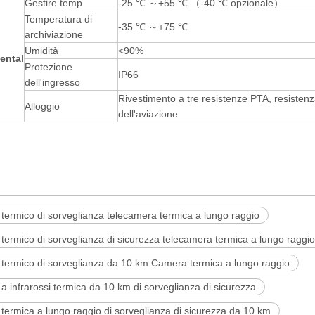
Gestire temp
-25 ℃ ～+55 ℃ （-40 ℃ opzionale）
Temperatura di
-35 ℃ ～+75 ℃
archiviazione
Umidità
<90%
ental
Protezione
IP66
dell'ingresso
Rivestimento a tre resistenze PTA, resisten
Alloggio
dell'aviazione
termico di sorveglianza telecamera termica a lungo raggio
termico di sorveglianza di sicurezza telecamera termica a lungo raggio
 termico di sorveglianza da 10 km Camera termica a lungo raggio
 infrarossi termica da 10 km di sorveglianza di sicurezza
ermica a lungo raggio di sorveglianza di sicurezza da 10 km