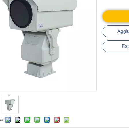
Aggiu
Esp
su: