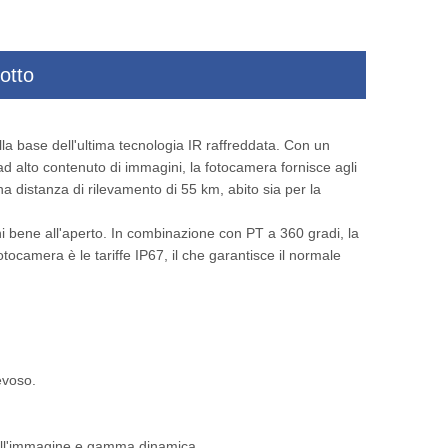
otto
n
Allarmi intelligenti montati sul veicolo
Telecamera per imag
la base dell'ultima tecnologia IR raffreddata. Con un
Camera termica
raggio per m
 ad alto contenuto di immagini, la fotocamera fornisce agli
na distanza di rilevamento di 55 km, abito sia per la
ni bene all'aperto. In combinazione con PT a 360 gradi, la
ocamera è le tariffe IP67, il che garantisce il normale
evoso.
ell'immagine e gamma dinamica.