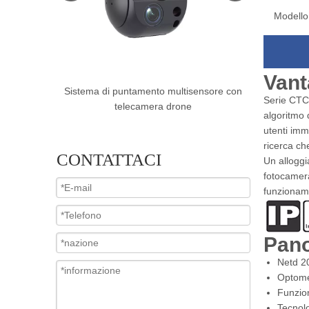
Modello
Vant
sensore con
Sistema di puntamento a doppio sensore
Sistema
Serie CTC 
con fotocamera drone
multisen
algoritmo 
utenti imm
ricerca che
CONTATTACI
Un alloggi
fotocamera
funzioname
Pan
Netd 20
Optome
Funzion
Tecnol