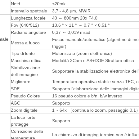
Netd
≤20mk
Intervallo spettrale
3,7 - 4,8 μm, MWIR
Lunghezza focale
40 ～ 800mm 20x F4.0
Fov (640*512)
13,6 ° × 11 ° ～ 0,7 ° × 0,51 °
Radiano angolare
0,37 ～ 0,019 mrad
male
Focus manuale/automatico (algoritmo di mess
Messa a fuoco
trigger).
Tipo di lente
Motorizzato (zoom elettronico)
Macchina ottica
Modalità 3Cam e AS+DOE Struttura ottica
Stabilizzazione
Supportare la stabilizzazione elettronica de
dell'immagine
Migliorare
Temperatura operativa stabile senza TEC, ora
SDE
Supporta l'elaborazione delle immagini digit
Pseudo Colore
16 pseudo colore e b/n, b/w inverso
AGC
Supporto
Zoom digitale
1 ~ 64x （continua lo zoom, passaggio 0,1
La luce forte
Supporto
protegge
Correzione della
La chiarezza di imaging termico non è influ
temperatura