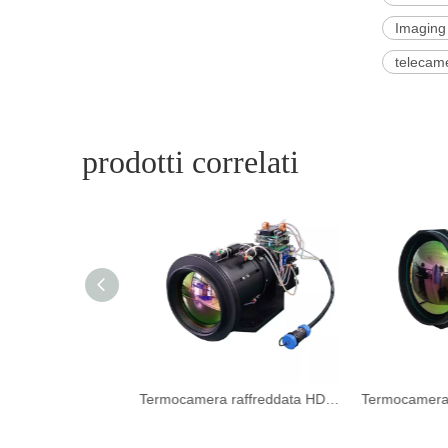
Imaging 
telecame
prodotti correlati
Fotocamera per imaging termico ptz raffreddato superiore per il fuoco forestale
Termocamera raffreddata HD per incendi boschivi