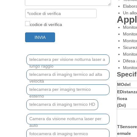
Elabora
Un allo
Appl
Monitor
Monitor
INVIA
Monitor
Sicurez
Monito
telecamera per visione notturna laser a
Difesa 
lungo raggio
Monitor
Specif
telecamera di imaging termico ad alta
velocità
M
Odel
telecamera per imaging termico
E
Distanz
esterno
ficea
telecamera di imaging termico HD
(Dri)
Camera da visione notturna laser per
auto
T
Sensore
ermale
fotocamera di imaging termico