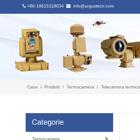
+86-18615318034
info@argustecn.com


Casa
/
Prodotti
/
Termocamera
/
Telecamera termica
Categorie
Termocamera