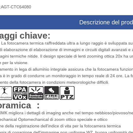
:
AGT-CTC64080
Descrizione del prod
aggi chiave:
 di puntamento a tre assi
Sistema di targeting multisensore co
La fotocamera termica raffreddata ultra a lungo raggio è sviluppata sul
sore con telecamera drone
fotocamera drone
di elaborazione di elaborazione di immagini e circuiti digitali avanzati e
agini termiche nitide. Il design speciale di lenti zooming ottica 20x ha u
 per la visione.
amento in lega di alluminio integrale assicura che la fotocamera funzio
 è in grado di condurre un monitoraggio in tempo reale di 24 ore. La fot
nto della fotocamera in condizioni meteorologiche difficili.
oramica ：
MK migliora i dettagli di imaging anche nel tempo nebbioso/piovoso/n
chanical Optomechanical di zoom ottico speciale e ottico
e della registrazione dell'indice di vita per la fotocamera termica
ogia di correzione dell'immagine non uniforme WZ, buona uniformità d