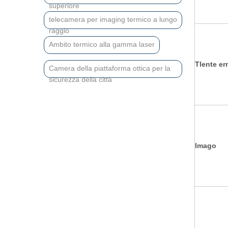
superiore
telecamera per imaging termico a lungo
raggio
Ambito termico alla gamma laser
T
lente er
Camera della piattaforma ottica per la
sicurezza della città
I
mago